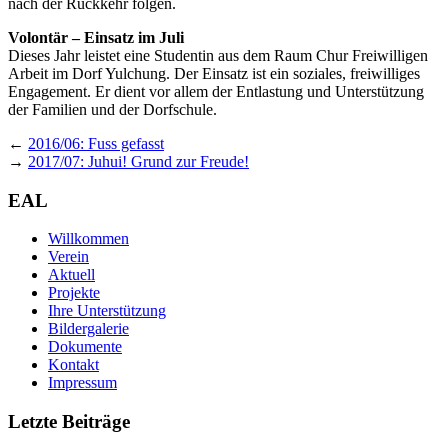
nach der Rück­kehr folgen.
Volon­tär – Ein­satz im Juli
Die­ses Jahr leis­tet eine Stu­den­tin aus dem Raum Chur Frei­wil­li­gen
Arbeit im Dorf Yulch­ung. Der Ein­satz ist ein sozia­les, frei­wil­li­ges
Enga­ge­ment. Er dient vor allem der Ent­las­tung und Unter­stüt­zung
der Fami­li­en und der Dorfschule.
←
2016/06: Fuss gefasst
→
2017/07: Juhui! Grund zur Freude!
EAL
Willkommen
Verein
Aktuell
Projekte
Ihre Unterstützung
Bildergalerie
Dokumente
Kontakt
Impressum
Letzte Beiträge