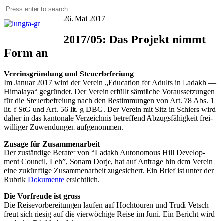
26. Mai 2017
2017/05: Das Projekt nimmt
Form an
Ver­eins­grün­dung und Steuerbefreiung
Im Janu­ar 2017 wird der Ver­ein „Edu­ca­ti­on for Adults in Lad­akh —
Hima­la­ya“ gegrün­det. Der Ver­ein erfüllt sämt­li­che Vor­aus­set­zun­gen
für die Steu­er­be­frei­ung nach den Bestim­mun­gen von Art. 78 Abs. 1
lit. f StG und Art. 56 lit. g DBG. Der Ver­ein mit Sitz in Schiers wird
daher in das kan­to­na­le Ver­zeich­nis betref­fend Abzugs­fä­hig­keit frei­
wil­li­ger Zuwen­dun­gen aufgenommen.
Zusa­ge für Zusammenarbeit
Der zustän­di­ge Bera­ter von “Lad­akh Auto­no­mous Hill Deve­lo­p­
ment Coun­cil, Leh”, Sonam Dor­je, hat auf Anfra­ge hin dem Ver­ein
eine zukünf­ti­ge Zusam­men­ar­beit zuge­si­chert. Ein Brief ist unter der
Rubrik
Doku­men­te
ersichtlich.
Die Vor­freu­de ist gross
Die Rei­se­vor­be­rei­tun­gen lau­fen auf Hoch­tou­ren und Tru­di Vetsch
freut sich rie­sig auf die vier­wö­chi­ge Rei­se im Juni. Ein Bericht wird