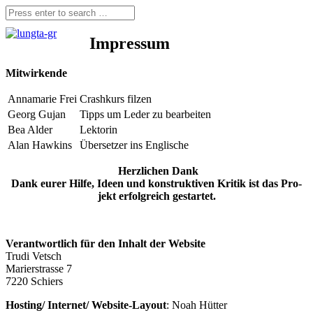
Impressum
Mit­wir­ken­de
Anna­ma­rie Frei
Crash­kurs filzen
Georg Gujan
Tipps um Leder zu bearbeiten
Bea Alder
Lek­to­rin
Alan Haw­kins
Über­set­zer ins Englische
Herz­li­chen Dank
Dank eurer Hil­fe, Ideen und kon­struk­ti­ven Kri­tik ist das Pro­
jekt erfolg­reich gestartet.
Ver­ant­wort­lich für den Inhalt der Website
Tru­di Vetsch
Marier­stras­se 7
7220 Schiers
Hosting/ Internet/ Web­site-Lay­out
: Noah Hütter