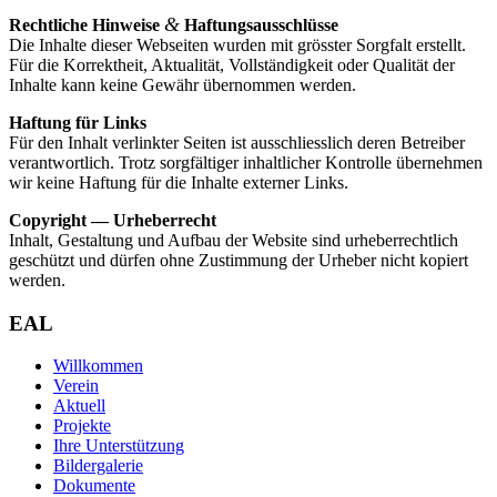
&
Recht­li­che Hin­wei­se
Haftungsausschlüsse
Die Inhal­te die­ser Web­sei­ten wur­den mit gröss­ter Sorg­falt erstellt.
Für die Kor­rekt­heit, Aktua­li­tät, Voll­stän­dig­keit oder Qua­li­tät der
Inhal­te kann kei­ne Gewähr über­nom­men werden.
Haf­tung für Links
Für den Inhalt ver­link­ter Sei­ten ist aus­schliess­lich deren Betrei­ber
ver­ant­wort­lich. Trotz sorg­fäl­ti­ger inhalt­li­cher Kon­trol­le über­neh­men
wir kei­ne Haf­tung für die Inhal­te exter­ner Links.
Copy­right — Urheberrecht
Inhalt, Gestal­tung und Auf­bau der Web­site sind urhe­ber­recht­lich
geschützt und dür­fen ohne Zustim­mung der Urhe­ber nicht kopiert
werden.
EAL
Willkommen
Verein
Aktuell
Projekte
Ihre Unterstützung
Bildergalerie
Dokumente