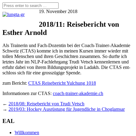
19. November 2018
2018/11: Reisebericht von
Esther Arnold
Als Trai­ne­rin und Fach-Dozen­tin bei der Coach-Trai­ner-Aka­de­mie
Schweiz (CTAS) kom­me ich in mei­nen Kur­sen immer wie­der mit
tol­len Men­schen und ihren Geschich­ten zusam­men. So durf­te ich
letz­tes Jahr im NLP-Fach­lehr­gang Tru­di Vetsch ken­nen­ler­nen und
erfuhr dabei von ihrem Bil­dungs­pro­jekt in Lad­akh. Die CTAS ent­
schloss sich für eine gross­zü­gi­ge Spende.
zum Bericht:
CTAS Rei­se­be­richt Yulch­ung 1018
Infor­ma­tio­nen zur CTAS:
coach-trainer-akademie.ch
←
2018/08: Reisebericht von Trudi Vetsch
→
2019/03: Hockey Ausrüstung für Jugendliche in Choglamsar
EAL
Willkommen