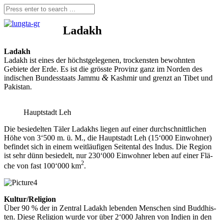
Ladakh
Lad­akh
Lad­akh ist eines der höchst­ge­le­ge­nen, tro­ckens­ten bewohn­ten
Gebie­te der Erde. Es ist die gröss­te Pro­vinz ganz im Nor­den des
&
indi­schen Bun­des­staats Jam­mu
Kash­mir und grenzt an Tibet und
Pakistan.
Haupt­stadt Leh
Die besie­del­ten Täler Lad­akhs lie­gen auf einer durch­schnitt­li­chen
Höhe von 3‘500 m. ü. M., die Haupt­stadt Leh (15‘000 Ein­woh­ner)
befin­det sich in einem weit­läu­fi­gen Sei­ten­tal des Indus. Die Regi­on
ist sehr dünn besie­delt, nur 230‘000 Ein­woh­ner leben auf einer Flä­
2
che von fast 100‘000 km
.
Kultur/Religion
Über 90 % der in Zen­tral Lad­akh leben­den Men­schen sind Bud­dhis­
ten. Die­se Reli­gi­on wur­de vor über 2‘000 Jah­ren von Indi­en in den