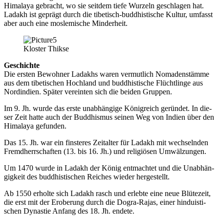
Hima­la­ya gebracht, wo sie seit­dem tie­fe Wur­zeln geschla­gen hat.
Lad­akh ist geprägt durch die tibe­tisch-bud­dhis­ti­sche Kul­tur, umfasst
aber auch eine mos­le­mi­sche Minderheit.
Klos­ter Thikse
Geschich­te
Die ers­ten Bewoh­ner Lad­akhs waren ver­mut­lich Noma­den­stäm­me
aus dem tibe­ti­schen Hoch­land und bud­dhis­ti­sche Flücht­lin­ge aus
Nord­in­di­en. Spä­ter ver­ein­ten sich die bei­den Gruppen.
Im 9. Jh. wur­de das ers­te unab­hän­gi­ge König­reich gerün­det. In die­
ser Zeit hat­te auch der Bud­dhis­mus sei­nen Weg von Indi­en über den
Hima­la­ya gefunden.
Das 15. Jh. war ein fins­te­res Zeit­al­ter für Lad­akh mit wech­seln­den
Fremd­herr­schaf­ten (13. bis 16. Jh.) und reli­giö­sen Umwälzungen.
Um 1470 wur­de in Lad­akh der König ent­mach­tet und die Unab­hän­
gig­keit des bud­dhis­ti­schen Rei­ches wie­der hergestellt.
Ab 1550 erhol­te sich Lad­akh rasch und erleb­te eine neue Blü­te­zeit,
die erst mit der Erobe­rung durch die Dogra-Rajas, einer hin­du­is­ti­
schen Dynas­tie Anfang des 18. Jh. endete.