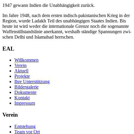
1947 gewann Indi­en die Unab­hän­gig­keit zurück.
Im Jah­re 1948, nach dem ers­ten indisch-paki­sta­ni­schen Krieg in der
Regi­on, wur­de Lad­akh Teil des unab­hän­gi­gen Staa­tes Indi­en. Bis
heu­te ist wird weder die inter­na­tio­na­le Gren­ze noch die soge­nann­te
Waf­fen­still­stands­li­nie aner­kannt, wes­halb stän­di­ge Span­nun­gen zwi­
schen Delhi und Islam­abad herrschen.
EAL
Willkommen
Verein
Aktuell
Projekte
Ihre Unterstützung
Bildergalerie
Dokumente
Kontakt
Impressum
Verein
Entstehung
Team vor Ort